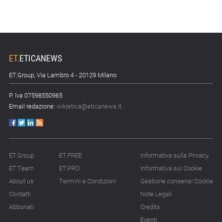
ET
.
ETICANEWS
ET.Group, Via Lambro 4 - 20129 Milano
P. Iva 07598550965
Email redazione:
wikietica@eticanews.it
ET.Group
ET.FREE
Informativa sulla Privacy
ET.Team
ET.PRO
Informativa sui Cookie
About us
Termini e Condizioni
Gestione consensi Cookie
Contatti
Note Legali
Abbonati
Credits
Eventi