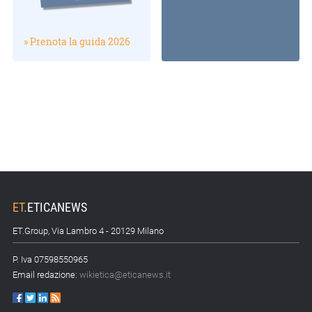
» Prenota la guida 2026
ET
.
ETICANEWS
ET.Group, Via Lambro 4 - 20129 Milano
P. Iva 07598550965
Email redazione:
wikietica@eticanews.it