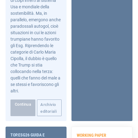
di colpi inferti al sistema
Usa e mondiale della
sostenibilità. Ma, in
parallelo, emergono anche
paradossali autogol, cioè
situazioni in cui le azioni
trumpiane hanno favorito
gli Esg. Riprendendo le
categorie di Carlo Maria
Cipolla, il dubbio è quello
che Trump si stia
collocando nella terza:
quelli che fanno del male a
se stessi e favoriscono gli
altri.
Continua
Archivio
editoriali
TOP.ESG26 GUIDA E
WORKING PAPER