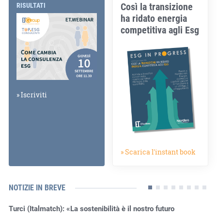
Così la transizione
RISULTATI
ha ridato energia
competitiva agli Esg
» Iscriviti
» Scarica l'instant book
NOTIZIE IN BREVE
Turci (Italmatch): «La sostenibilità è il nostro futuro
Ro