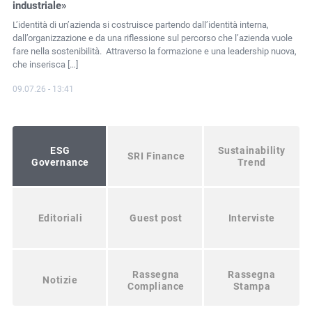
industriale»
gl
L’identità di un’azienda si costruisce partendo dall’identità interna,
Pos
dall’organizzazione e da una riflessione sul percorso che l’azienda vuole
ver
fare nella sostenibilità. Attraverso la formazione e una leadership nuova,
reg
che inserisca […]
16.
09.07.26 - 13:41
ESG
Sustainability
SRI Finance
Governance
Trend
Editoriali
Guest post
Interviste
Rassegna
Rassegna
Notizie
Compliance
Stampa