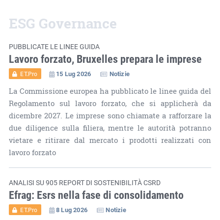
ESG Governance
Tutti gli articoli
PUBBLICATE LE LINEE GUIDA
Lavoro forzato, Bruxelles prepara le imprese
15 Lug 2026
Notizie
ET.Pro
La Commissione europea ha pubblicato le linee guida del
Regolamento sul lavoro forzato, che si applicherà da
dicembre 2027. Le imprese sono chiamate a rafforzare la
due diligence sulla filiera, mentre le autorità potranno
vietare e ritirare dal mercato i prodotti realizzati con
lavoro forzato
ANALISI SU 905 REPORT DI SOSTENIBILITÀ CSRD
Efrag: Esrs nella fase di consolidamento
8 Lug 2026
Notizie
ET.Pro