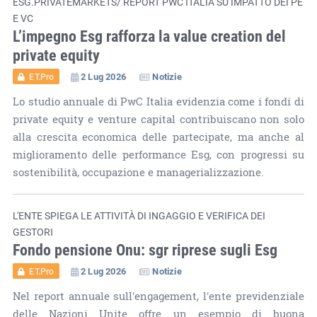
ESG.PRIVATEMARKETS/ REPORT PWC ITALIA SU IMPATTO DEI PE
E VC
L’impegno Esg rafforza la value creation del
private equity
2 Lug 2026
Notizie
ET.Pro
Lo studio annuale di PwC Italia evidenzia come i fondi di
private equity e venture capital contribuiscano non solo
alla crescita economica delle partecipate, ma anche al
miglioramento delle performance Esg, con progressi su
sostenibilità, occupazione e managerializzazione.
L'ENTE SPIEGA LE ATTIVITÀ DI INGAGGIO E VERIFICA DEI
GESTORI
Fondo pensione Onu: sgr riprese sugli Esg
2 Lug 2026
Notizie
ET.Pro
Nel report annuale sull'engagement, l'ente previdenziale
delle Nazioni Unite offre un esempio di buona