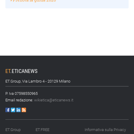
ET
.
ETICANEWS
ET.Group, Via Lambro 4 - 20129 Milano
P. Iva 07598550965
Email redazione:
wikietica@eticanews.it
ET.Group
ET.FREE
Informativa sulla Privacy