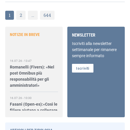
1
2
…
644
NOTIZIE IN BREVE
NEWSLETTER
Iscriviti alla newsletter
settimanale per rimanere
sempre informato
16.07.26 - 13:47
Romanelli (Fivers): «Nel
Iscriviti
post Omnibus più
responsabilità per gli
amministratori»
16.07.26 - 10:30
Fasani (Open-es):«Così le
filiere aiutano a collegare
competitività e
transizione»