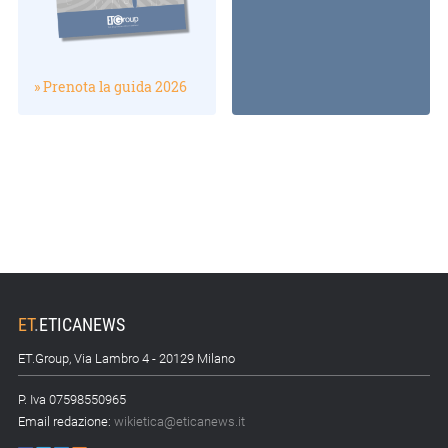
» Prenota la guida 2026
ET
.
ETICANEWS
ET.Group, Via Lambro 4 - 20129 Milano
P. Iva 07598550965
Email redazione:
wikietica@eticanews.it