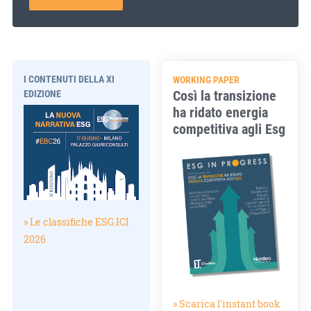
I CONTENUTI DELLA XI
WORKING PAPER
Così la transizione
EDIZIONE
ha ridato energia
competitiva agli Esg
» Le classifiche ESG.ICI
2026
» Scarica l'instant book