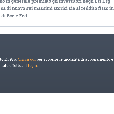
o in generale premiato gli investitori negli Etf Esg
 Usa di nuovo sui massimi storici sia al reddito fisso in
 di Bce e Fed
to ET.Pro.
Clicca qui
per scoprire le modalità di abbonamento e 
onato effettua il
login
.