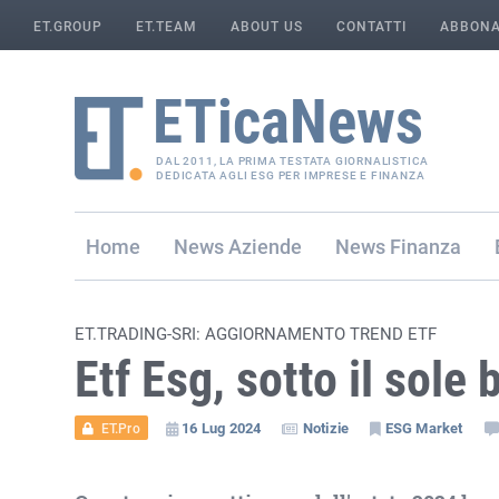
ET.GROUP
ET.TEAM
ABOUT US
CONTATTI
ABBONA
DAL 2011, LA PRIMA TESTATA GIORNALISTICA
DEDICATA AGLI ESG PER IMPRESE E FINANZA
Home
Aziende
Finanza
ET.TRADING-SRI: AGGIORNAMENTO TREND ETF
Etf Esg, sotto il sole
16 Lug 2024
Notizie
ESG Market
ET.Pro