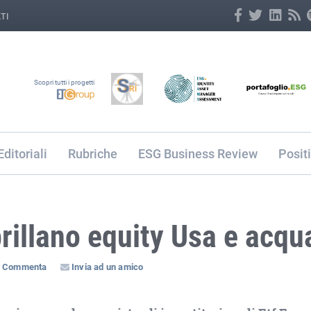
TI
Scopri tutti i progetti
Editoriali
Rubriche
ESG Business Review
Posit
 brillano equity Usa e acqu
Commenta
Invia ad un amico