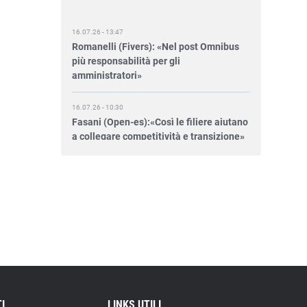
16.07.26 - 13:47
Romanelli (Fivers): «Nel post Omnibus
più responsabilità per gli
amministratori»
16.07.26 - 10:30
Fasani (Open-es):«Così le filiere aiutano
a collegare competitività e transizione»
15.07.26 - 12:37
Locati (De Nora): «Il valore di una
governance forte»
15.07.26 - 10:00
Astm, primo Green Finance Framework
per investimenti sostenibili
15.07.26 - 8:00
Direttiva Empowering: come gestire le
vecchie scorte
I
LINKS UTILI