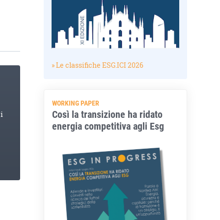
» Le classifiche ESG.ICI 2026
WORKING PAPER
Così la transizione ha ridato
i
energia competitiva agli Esg