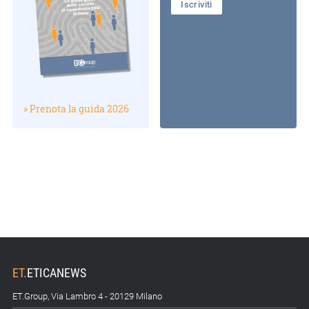
Iscriviti
» Prenota la guida 2026
ET
.
ETICANEWS
ET.Group, Via Lambro 4 - 20129 Milano