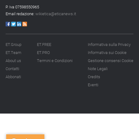
P. Iva 07598550965
Email redazione:
wikietica@eticanews.it
ET.Group
ET.FREE
Informativa sulla Privacy
ET.Team
ET.PRO
Informativa sui Cookie
About us
Termini e Condizioni
Gestione consensi Cookie
Contatti
Note Legali
Abbonati
Credits
Eventi