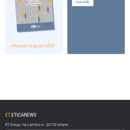
Iscriviti
» Prenota la guida 2026
ET
.
ETICANEWS
ET.Group, Via Lambro 4 - 20129 Milano