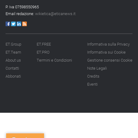
P. Iva 07598550965
Email redazione:
wikietica@eticanews.it
ET.Group
ET.FREE
Informativa sulla Privacy
ET.Team
ET.PRO
Informativa sui Cookie
About us
Termini e Condizioni
Gestione consensi Cookie
Contatti
Note Legali
Abbonati
Credits
Eventi