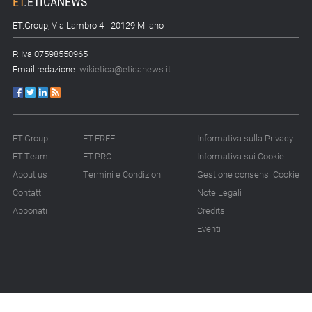
ET
.
ETICANEWS
ET.Group, Via Lambro 4 - 20129 Milano
P. Iva 07598550965
Email redazione:
wikietica@eticanews.it
ET.Group
ET.FREE
Informativa sulla Privacy
ET.Team
ET.PRO
Informativa sui Cookie
About us
Termini e Condizioni
Gestione consensi Cookie
Contatti
Note Legali
Abbonati
Credits
Eventi