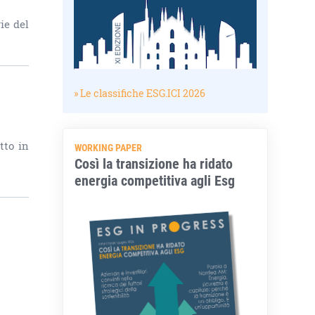
ie del
» Le classifiche ESG.ICI 2026
tto in
WORKING PAPER
Così la transizione ha ridato
energia competitiva agli Esg