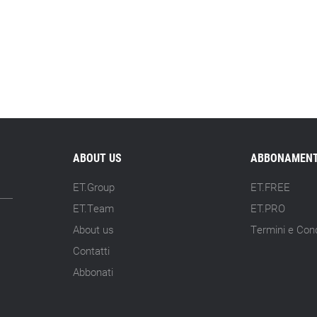
ABOUT US
ABBONAMENT
ET.Group
ET.FREE
ET.Team
ET.PRO
About us
Termini e Cond
Contatti
Abbonati