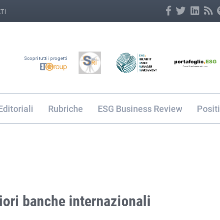
TI
Scopri tutti i progetti
Editoriali
Rubriche
ESG Business Review
Posit
iori banche internazionali