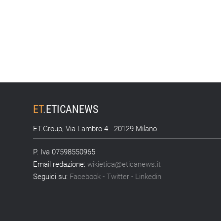
ET
.
ETICANEWS
ET.Group, Via Lambro 4 - 20129 Milano
P. Iva 07598550965
Email redazione:
wikietica@eticanews.it
Seguici su:
Facebook
-
Twitter
-
Linkedin