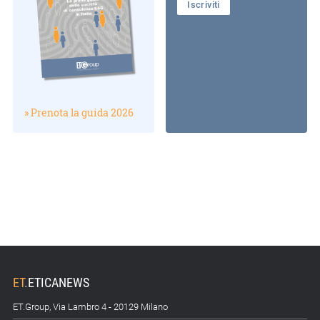
Iscriviti
» Prenota la guida 2026
ET
.
ETICANEWS
ET.Group, Via Lambro 4 - 20129 Milano