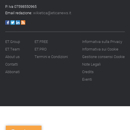
P. Iva 07598550965
Email redazione:
wikietica@eticanews.it
ET.Group
ET.FREE
Informativa sulla Privacy
ET.Team
ET.PRO
Informativa sui Cookie
About us
Termini e Condizioni
Gestione consensi Cookie
Contatti
Note Legali
Abbonati
Credits
Eventi