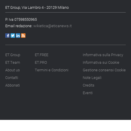
ET.Group, Via Lambro 4 - 20129 Milano
P. Iva 07598550965
Email redazione:
wikietica@eticanews.it
ET.Group
ET.FREE
Informativa sulla Privacy
ET.Team
ET.PRO
Informativa sui Cookie
About us
Termini e Condizioni
Gestione consensi Cookie
Contatti
Note Legali
Abbonati
Credits
Eventi