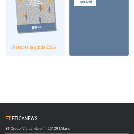
Iscriviti
» Prenota la guida 2026
ET
.
ETICANEWS
ET.Group, Via Lambro 4 - 20129 Milano