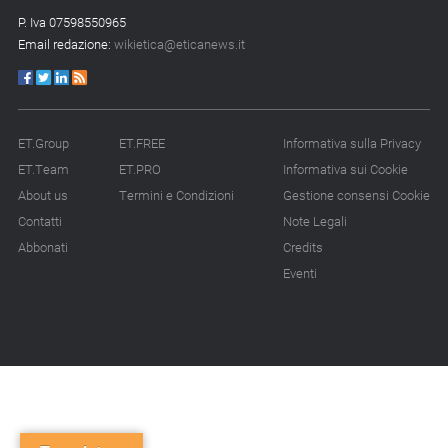
P. Iva 07598550965
Email redazione:
wikietica@eticanews.it
ET.Group
ET.FREE
Informativa sulla Privacy
ET.Team
ET.PRO
Informativa sui Cookie
About us
Termini e Condizioni
Gestione consensi Cookie
Contatti
Note Legali
Abbonati
Credits
Eventi