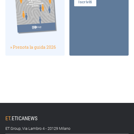
Iscriviti
» Prenota la guida 2026
ET
.
ETICANEWS
ET.Group, Via Lambro 4 - 20129 Milano