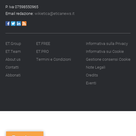
P. Iva 07598550965
Email redazione:
wikietica@eticanews.it
ET.Group
ET.FREE
Informativa sulla Privacy
ET.Team
ET.PRO
Informativa sui Cookie
About us
Termini e Condizioni
Gestione consensi Cookie
Contatti
Note Legali
Abbonati
Credits
Eventi