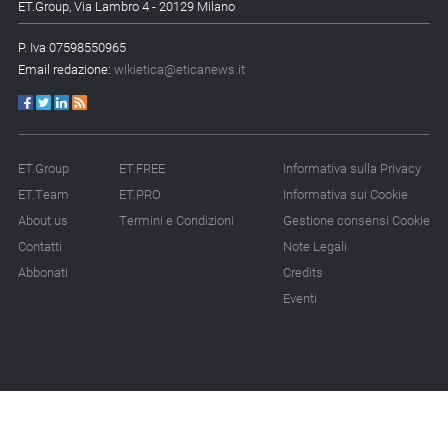
ET.Group, Via Lambro 4 - 20129 Milano
P. Iva 07598550965
Email redazione:
wikietica@eticanews.it
ET.Group
ET.FREE
Informativa sulla Privacy
ET.Team
ET.PRO
Informativa sui Cookie
About us
Termini e Condizioni
Gestione consensi Cookie
Contatti
Note Legali
Abbonati
Credits
Eventi