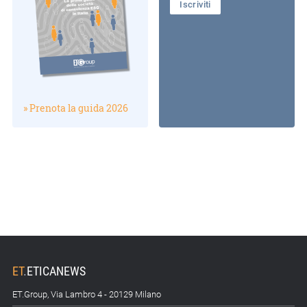
Iscriviti
» Prenota la guida 2026
ET
.
ETICANEWS
ET.Group, Via Lambro 4 - 20129 Milano