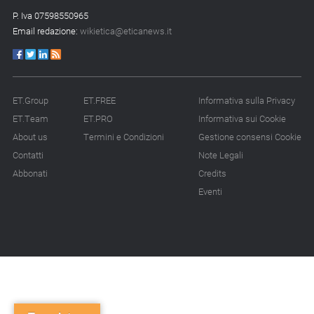
P. Iva 07598550965
Email redazione:
wikietica@eticanews.it
ET.Group
ET.FREE
Informativa sulla Privacy
ET.Team
ET.PRO
Informativa sui Cookie
About us
Termini e Condizioni
Gestione consensi Cookie
Contatti
Note Legali
Abbonati
Credits
Eventi