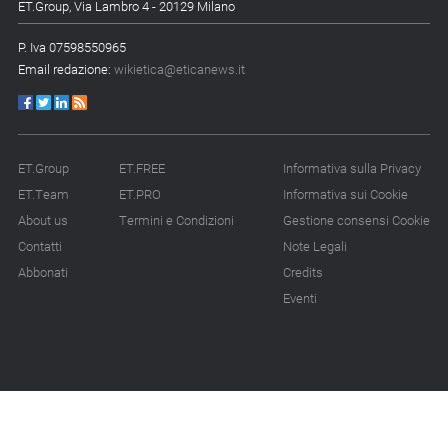
ET.Group, Via Lambro 4 - 20129 Milano
P. Iva 07598550965
Email redazione:
wikietica@eticanews.it
ET.Group
ET.FREE
Informativa sulla Privacy
ET.Team
ET.PRO
Informativa sui Cookie
About us
Termini e Condizioni
Gestione consensi Cookie
Contatti
Note Legali
Abbonati
Credits
Eventi