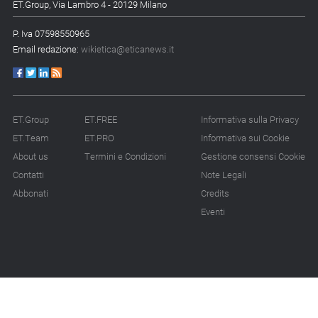
ET.Group, Via Lambro 4 - 20129 Milano
P. Iva 07598550965
Email redazione:
wikietica@eticanews.it
ET.Group
ET.FREE
Informativa sulla Privacy
ET.Team
ET.PRO
Informativa sui Cookie
About us
Termini e Condizioni
Gestione consensi Cookie
Contatti
Note Legali
Abbonati
Credits
Eventi