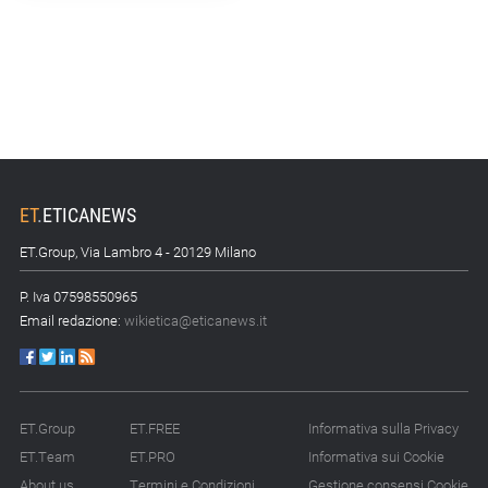
15.07.26 - 10:00
Astm, primo Green
Finance Framework per
investimenti sostenibili
15.07.26 - 8:00
Direttiva Empowering:
come gestire le vecchie
scorte
ET
.
ETICANEWS
ET.Group, Via Lambro 4 - 20129 Milano
14.07.26 - 12:20
Gramegna (ERG):
P. Iva 07598550965
«Valutare gli impatti ESG
Email redazione:
wikietica@eticanews.it
degli investimenti»
14.07.26 - 11:00
Tornano le Settimane
SRI: oltre 20
ET.Group
ET.FREE
Informativa sulla Privacy
appuntamenti
ET.Team
ET.PRO
Informativa sui Cookie
About us
Termini e Condizioni
Gestione consensi Cookie