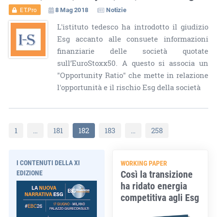
8 Mag 2018
Notizie
ET.Pro
L'istituto tedesco ha introdotto il giudizio
Esg accanto alle consuete informazioni
finanziarie delle società quotate
sull’EuroStoxx50. A questo si associa un
"Opportunity Ratio" che mette in relazione
l'opportunità e il rischio Esg della società
1
…
181
182
183
…
258
I CONTENUTI DELLA XI
WORKING PAPER
Così la transizione
EDIZIONE
ha ridato energia
competitiva agli Esg