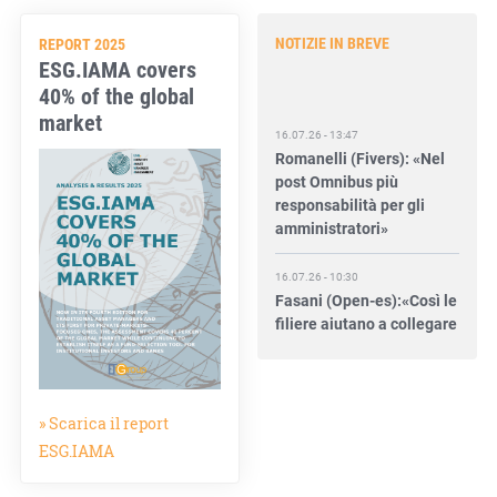
NOTIZIE IN BREVE
REPORT 2025
ESG.IAMA covers
40% of the global
market
16.07.26 - 13:47
Romanelli (Fivers): «Nel
post Omnibus più
responsabilità per gli
amministratori»
16.07.26 - 10:30
Fasani (Open-es):«Così le
filiere aiutano a collegare
competitività e
transizione»
15.07.26 - 12:37
» Scarica il report
Locati (De Nora): «Il
valore di una governance
ESG.IAMA
forte»