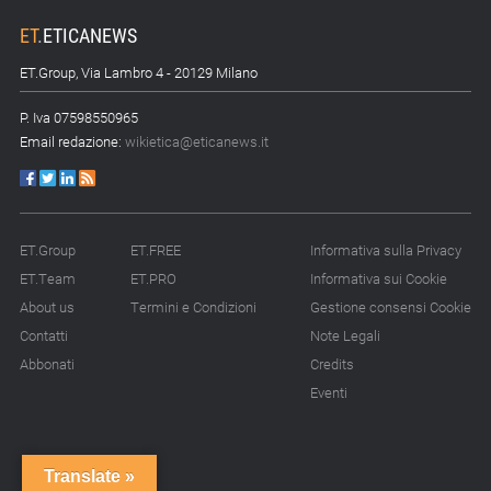
ET
.
ETICANEWS
ET.Group, Via Lambro 4 - 20129 Milano
P. Iva 07598550965
Email redazione:
wikietica@eticanews.it
ET.Group
ET.FREE
Informativa sulla Privacy
ET.Team
ET.PRO
Informativa sui Cookie
About us
Termini e Condizioni
Gestione consensi Cookie
Contatti
Note Legali
Abbonati
Credits
Eventi
Translate »