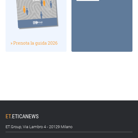
» Prenota la guida 2026
ET
.
ETICANEWS
ET.Group, Via Lambro 4 - 20129 Milano