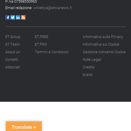
P. Iva 07598550965
Email redazione:
wikietica@eticanews.it
ET.Group
ET.FREE
Informativa sulla Privacy
ET.Team
ET.PRO
Informativa sui Cookie
About us
Termini e Condizioni
Gestione consensi Cookie
Contatti
Note Legali
Abbonati
Credits
Eventi
Translate »