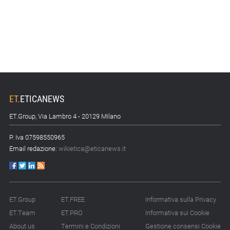
ET
.
ETICANEWS
ET.Group, Via Lambro 4 - 20129 Milano
P. Iva 07598550965
Email redazione:
wikietica@eticanews.it
ET.Group
ET.FREE
Informativa sulla Privacy
ET.Team
ET.PRO
Informativa sui Cookie
About us
Termini e Condizioni
Gestione consensi Cookie