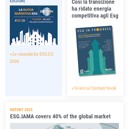
Così la transizione
EDIZIONE
ha ridato energia
competitiva agli Esg
» Le classifiche ESG.ICI
2026
» Scarica l'instant book
REPORT 2025
ESG.IAMA covers 40% of the global market