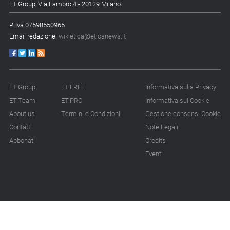
ET.Group, Via Lambro 4 - 20129 Milano
P. Iva 07598550965
Email redazione:
wikietica@eticanews.it
ET.Group
ET.FREE
Informativa sulla Privacy
ET.Team
ET.PRO
Informativa sui Cookie
About us
Termini e Condizioni
Gestione consensi Cookie
Contatti
Note Legali
Abbonati
Credits
Eventi