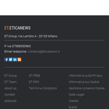
ET
.
ETICANEWS
ET.Group, Via Lambro 4 - 20129 Milano
P. Iva 07598550965
Email redazione:
wikietica@eticanews.it
ET.Group
ET.FREE
Informativa sulla Privacy
ET.Team
ET.PRO
Informativa sui Cookie
About us
Termini e Condizioni
Gestione consensi Cookie
Contatti
Note Legali
Abbonati
Credits
Eventi