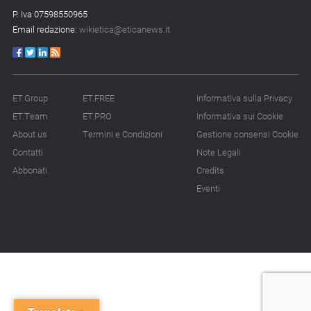
P. Iva 07598550965
Email redazione:
wikietica@eticanews.it
ET.Group
ET.FREE
Informativa sulla Privacy
ET.Team
ET.PRO
Informativa sui Cookie
About us
Termini e Condizioni
Gestione consensi Cookie
Contatti
Note Legali
Abbonati
Credits
Eventi