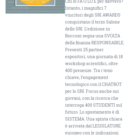
Chi lo FA O LO È per davvero?
Intanto, i magnifici 7
vincitori degli SRI AWARDS
conquistano il terzo Salone
dello SRI. L’edizione in
Bocconi segna una SVOLTA
della finanza RESPONSABILE.
Presenti 25 partner
espositori, una giornata di 18
workshop scientifici, oltre
400 presenze. Tra i temi
chiave, l’engagement
tecnologico con il CHATBOT
per lo SRI. Focus anche sui
giovani, con la ricerca che
interroga 400 STUDENTI sul
futuro. Lo spostamento è di
SISTEMA. Una spinta chiara
è arrivata dal LEGISLATORE
europeo con le indicazioni