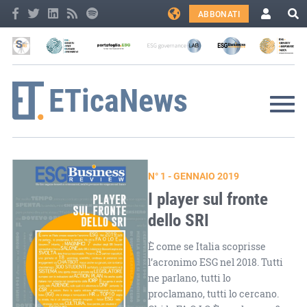
ABBONATI
N° 1 - GENNAIO 2019
I player sul fronte
dello SRI
È come se Italia scoprisse
l’acronimo ESG nel 2018. Tutti
ne parlano, tutti lo
proclamano, tutti lo cercano.