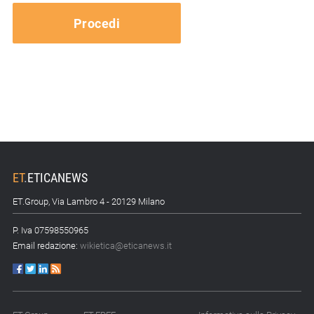
ET
.
ETICANEWS
ET.Group, Via Lambro 4 - 20129 Milano
P. Iva 07598550965
Email redazione:
wikietica@eticanews.it