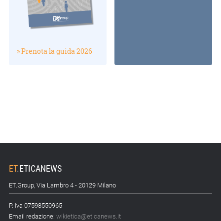
» Prenota la guida 2026
ET
.
ETICANEWS
ET.Group, Via Lambro 4 - 20129 Milano
P. Iva 07598550965
Email redazione:
wikietica@eticanews.it