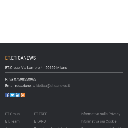
ET
.
ETICANEWS
ET.Group, Via Lambro 4 - 20129 Milano
P. Iva 07598550965
Email redazione:
wikietica@eticanews.it
ET.Group
ET.FREE
Informativa sulla Privacy
ET.Team
ET.PRO
Informativa sui Cookie