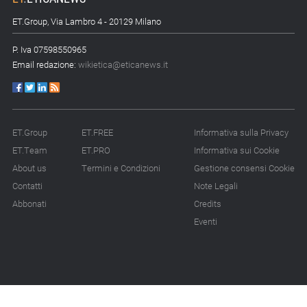
ET.Group, Via Lambro 4 - 20129 Milano
P. Iva 07598550965
Email redazione:
wikietica@eticanews.it
ET.Group
ET.FREE
Informativa sulla Privacy
ET.Team
ET.PRO
Informativa sui Cookie
About us
Termini e Condizioni
Gestione consensi Cookie
Contatti
Note Legali
Abbonati
Credits
Eventi