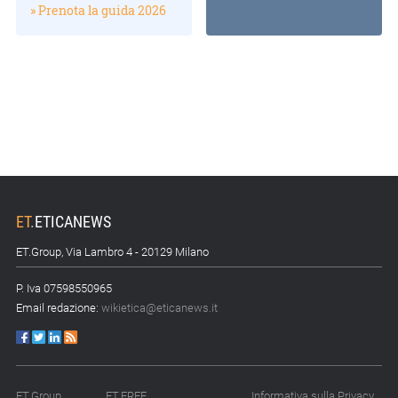
» Prenota la guida 2026
ET
.
ETICANEWS
ET.Group, Via Lambro 4 - 20129 Milano
P. Iva 07598550965
Email redazione:
wikietica@eticanews.it
ET.Group
ET.FREE
Informativa sulla Privacy