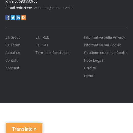
P. Iva 07598550965
Email redazione:
wikietica@eticanews.it
ET.Group
ET.FREE
Informativa sulla Privacy
ET.Team
ET.PRO
Informativa sui Cookie
About us
Termini e Condizioni
Gestione consensi Cookie
Contatti
Note Legali
Abbonati
Credits
Eventi
Translate »