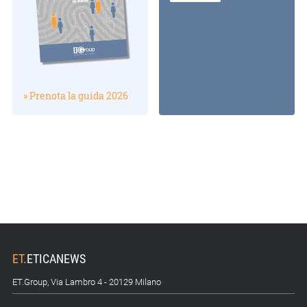
» Prenota la guida 2026
ET
.
ETICANEWS
ET.Group, Via Lambro 4 - 20129 Milano