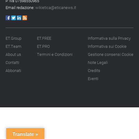
P. Iva 07598550965
Email redazione:
wikietica@eticanews.it
ET.Group
ET.FREE
Informativa sulla Privacy
ET.Team
ET.PRO
Informativa sui Cookie
About us
Termini e Condizioni
Gestione consensi Cookie
Contatti
Note Legali
Abbonati
Credits
Eventi
Translate »