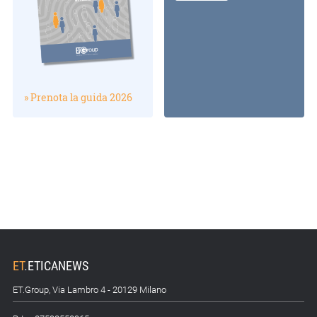
» Prenota la guida 2026
ET
.
ETICANEWS
ET.Group, Via Lambro 4 - 20129 Milano