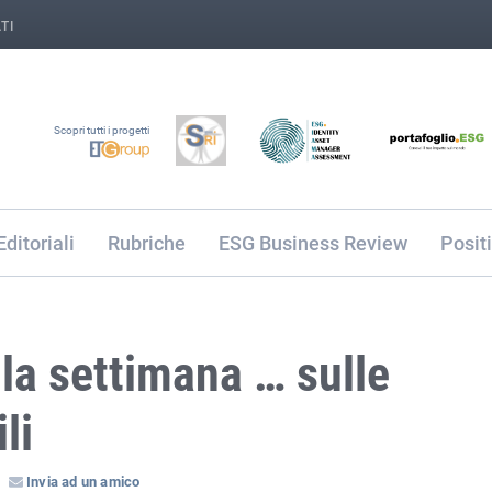
TI
Scopri tutti i progetti
Editoriali
Rubriche
ESG Business Review
Posit
lla settimana … sulle
li
Invia ad un amico