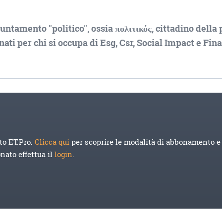
tamento "politico", ossia πολιτικός, cittadino della p
nati per chi si occupa di Esg, Csr, Social Impact e Fin
to ET.Pro.
Clicca qui
per scoprire le modalità di abbonamento e 
onato effettua il
login
.