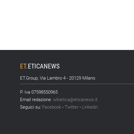
ET
.
ETICANEWS
ET.Group, Via Lambro 4 - 20129 Milano
P. Iva 07598550965
Email redazione:
wikietica@eticanews.it
Seguici su:
Facebook
-
Twitter
-
Linkedin