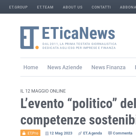
ET.GROUP
ET.TEAM
ABOUT US
CONTATTI
ABBONA
DAL 2011, LA PRIMA TESTATA GIORNALISTICA
DEDICATA AGLI ESG PER IMPRESE E FINANZA
Home
Aziende
Finanza
IL 12 MAGGIO ONLINE
L’evento “politico” de
competenze sostenibi
12 Mag 2023
ET.Agenda
Commenta
ET.Pro