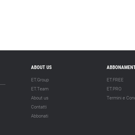
ABOUT US
ABBONAMENT
ET.Group
ET.FREE
ET.Team
ET.PRO
About us
Termini e Cond
Contatti
Abbonati