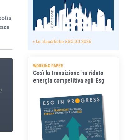
olis,
anza
» Le classifiche ESG.ICI 2026
WORKING PAPER
Così la transizione ha ridato
energia competitiva agli Esg
i