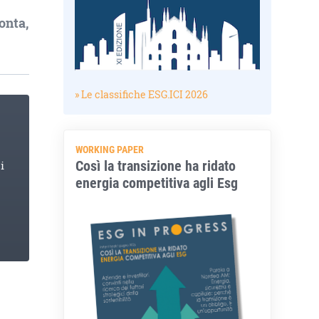
onta,
» Le classifiche ESG.ICI 2026
WORKING PAPER
Così la transizione ha ridato
i
energia competitiva agli Esg