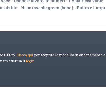
 voce - Donne e lavoro, in numeri - L'Asia ricca vuole
nsabilità - Hsbc investe green (bond) - Ridurre l'impr
to ET.Pro.
Clicca qui
per scoprire le modalità di abbonamento e 
onato effettua il
login
.