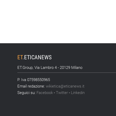
ET
.
ETICANEWS
ET.Group, Via Lambro 4 - 20129 Milano
P. Iva 07598550965
Email redazione:
wikietica@eticanews.it
Seguici su:
Facebook
-
Twitter
-
Linkedin