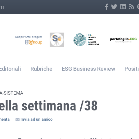
TI
Scopri tutti i progetti
Editoriali
Rubriche
ESG Business Review
Posit
FA-SISTEMA
della settimana /38
enta
Invia ad un amico