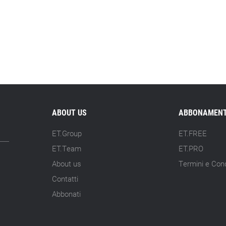
ABOUT US
ABBONAMENT
ET.Group
ET.FREE
ET.Team
ET.PRO
About us
Termini e Cond
Contatti
Abbonati