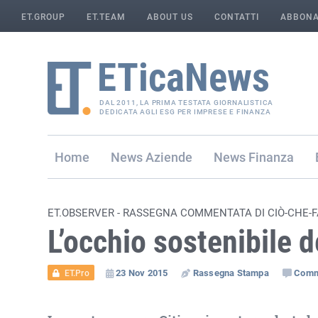
ET.GROUP
ET.TEAM
ABOUT US
CONTATTI
ABBONA
DAL 2011, LA PRIMA TESTATA GIORNALISTICA
DEDICATA AGLI ESG PER IMPRESE E FINANZA
Home
Aziende
Finanza
ET.OBSERVER - RASSEGNA COMMENTATA DI CIÒ-CHE-
L’occhio sostenibile 
23 Nov 2015
Rassegna Stampa
Comm
ET.Pro