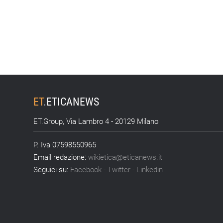
ET
.
ETICANEWS
ET.Group, Via Lambro 4 - 20129 Milano
P. Iva 07598550965
Email redazione:
wikietica@eticanews.it
Seguici su:
Facebook
-
Twitter
-
Linkedin