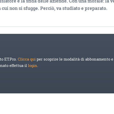
slatore e la sfida delle aziende. Con una morale: la v
 cui non si sfugge. Perciò, va studiato e preparato.
to ET.Pro.
Clicca qui
per scoprire le modalità di abbonamento e 
onato effettua il
login
.