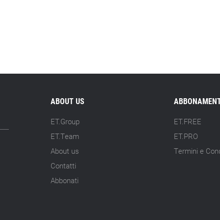
ABOUT US
ABBONAMENT
ET.Group
ET.FREE
ET.Team
ET.PRO
About us
Termini e Cond
Contatti
Abbonati