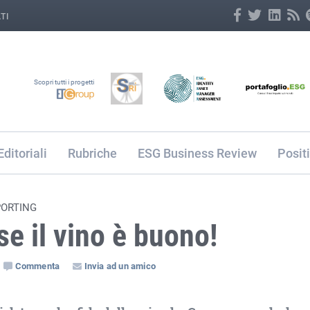
TI
Scopri tutti i progetti
Editoriali
Rubriche
ESG Business Review
Posit
PORTING
se il vino è buono!
Commenta
Invia ad un amico