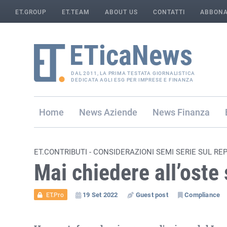
ET.GROUP
ET.TEAM
ABOUT US
CONTATTI
ABBONA
DAL 2011, LA PRIMA TESTATA GIORNALISTICA
DEDICATA AGLI ESG PER IMPRESE E FINANZA
Home
Aziende
Finanza
ET.CONTRIBUTI - CONSIDERAZIONI SEMI SERIE SUL RE
Mai chiedere all’oste 
19 Set 2022
Guest post
Compliance
ET.Pro