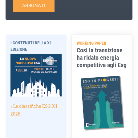
ABBONATI
I CONTENUTI DELLA XI
WORKING PAPER
Così la transizione
EDIZIONE
ha ridato energia
competitiva agli Esg
» Le classifiche ESG.ICI
2026