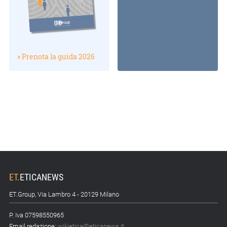
» Prenota la guida 2026
ET
.
ETICANEWS
ET.Group, Via Lambro 4 - 20129 Milano
P. Iva 07598550965
Email redazione:
wikietica@eticanews.it