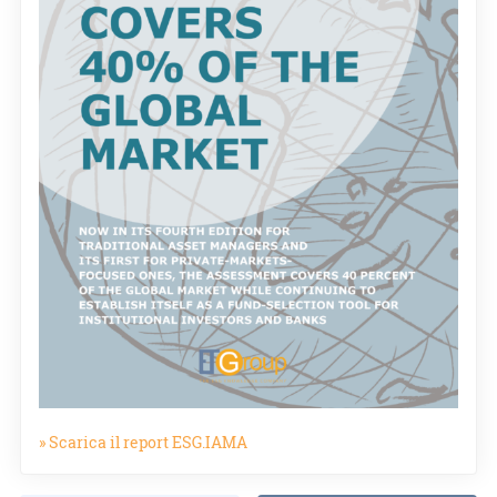
» Scarica il report ESG.IAMA