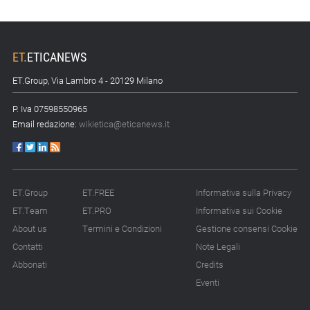
ET
.
ETICANEWS
ET.Group, Via Lambro 4 - 20129 Milano
P. Iva 07598550965
Email redazione:
wikietica@eticanews.it
ET.Group
ET.FREE
Informativa sulla Privacy
ET.Team
ET.PRO
Informativa sui Cookie
About us
Termini e Condizioni
Gestione consensi Cookie
Contatti
Note Legali
Abbonati
Credits
Eventi