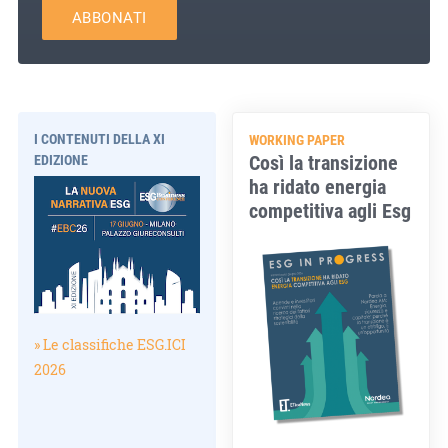
ABBONATI
I CONTENUTI DELLA XI
WORKING PAPER
Così la transizione
EDIZIONE
ha ridato energia
competitiva agli Esg
» Le classifiche ESG.ICI
2026