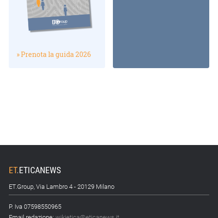
» Prenota la guida 2026
ET
.
ETICANEWS
ET.Group, Via Lambro 4 - 20129 Milano
P. Iva 07598550965
Email redazione:
wikietica@eticanews.it