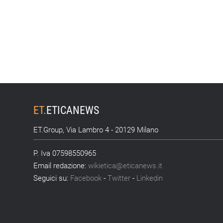
ET
.
ETICANEWS
ET.Group, Via Lambro 4 - 20129 Milano
P. Iva 07598550965
Email redazione:
wikietica@eticanews.it
Seguici su:
Facebook
-
Twitter
-
Linkedin