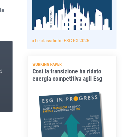
le
» Le classifiche ESG.ICI 2026
WORKING PAPER
Così la transizione ha ridato
i
energia competitiva agli Esg