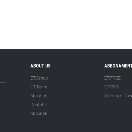
ABOUT US
ABBONAMENT
ET.Group
ET.FREE
ET.Team
ET.PRO
About us
Termini e Cond
Contatti
Abbonati