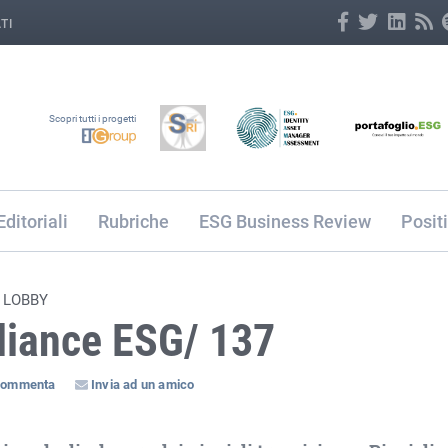
TI
Scopri tutti i progetti
Editoriali
Rubriche
ESG Business Review
Posit
 LOBBY
liance ESG/ 137
ommenta
Invia ad un amico