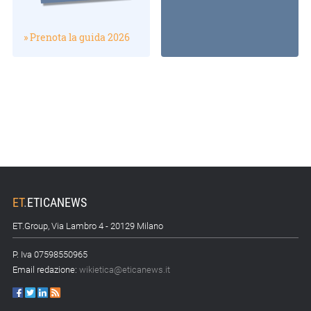
» Prenota la guida 2026
ET
.
ETICANEWS
ET.Group, Via Lambro 4 - 20129 Milano
P. Iva 07598550965
Email redazione:
wikietica@eticanews.it