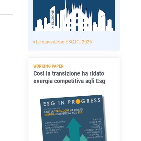
» Le classifiche ESG.ICI 2026
WORKING PAPER
Così la transizione ha ridato
energia competitiva agli Esg