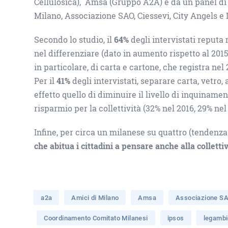
Cellulosica), Amsa (Gruppo A2A) e da un panel di a
Milano, Associazione SAO, Ciessevi, City Angels e
Secondo lo studio, il
64%
degli intervistati reputa 
nel differenziare (dato in aumento rispetto al 201
in particolare, di carta e cartone, che registra nel
Per il
41%
degli intervistati, separare carta, vetro
effetto quello di diminuire il livello di inquiname
risparmio per la collettività (32% nel 2016, 29% nel
Infine, per circa un milanese su quattro (tendenza 
che abitua i cittadini a pensare anche alla collettiv
a2a
Amici di Milano
Amsa
Associazione S
Coordinamento Comitato Milanesi
ipsos
legambi