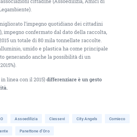
ssociazioni cittadine (Assoedilizia, Amici di
 Legambiente).
migliorato l’impegno quotidiano dei cittadini
5), impegno confermato dal dato della raccolta,
 2015 un totale di 80 mila tonnellate raccolte.
, alluminio, umido e plastica ha come principale
nto generando anche la possibilità di un
 2015%).
in linea con il 2015)
differenziare è un gesto
ità.
AO
Assoedilizia
Ciessevi
City Angels
Comieco
ente
Panettone d’Oro