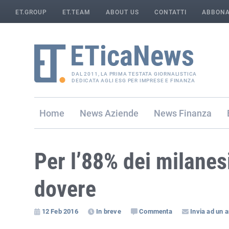
ET.GROUP
ET.TEAM
ABOUT US
CONTATTI
ABBONA
DAL 2011, LA PRIMA TESTATA GIORNALISTICA
DEDICATA AGLI ESG PER IMPRESE E FINANZA
Home
Aziende
Finanza
Per l’88% dei milanesi
dovere
12 Feb 2016
In breve
Commenta
Invia ad un 