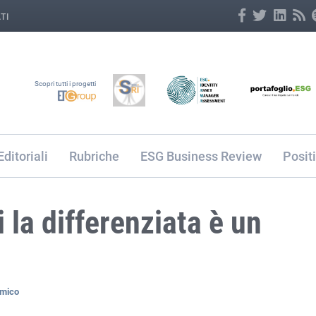
TI
Scopri tutti i progetti
Editoriali
Rubriche
ESG Business Review
Posit
 la differenziata è un
amico