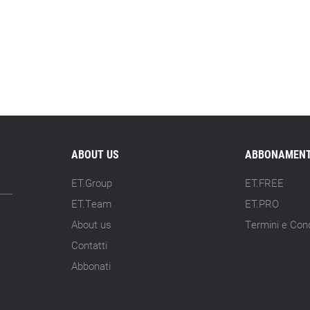
ABOUT US
ABBONAMENT
ET.Group
ET.FREE
ET.Team
ET.PRO
About us
Termini e Cond
Contatti
Abbonati