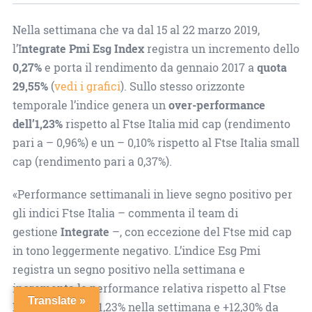
Nella settimana che va dal 15 al 22 marzo 2019,
l’I
ntegrate Pmi Esg Index
registra un incremento dello
0,27%
e porta il rendimento da gennaio 2017 a
quota
29,55%
(
vedi i grafici
). Sullo stesso orizzonte
temporale l’indice genera un
over-performance
dell’1,23%
rispetto al Ftse Italia mid cap (rendimento
pari a – 0,96%) e un – 0,10% rispetto al Ftse Italia small
cap (rendimento pari a 0,37%).
«Performance settimanali in lieve segno positivo per
gli indici Ftse Italia – commenta il team di
gestione
Integrate
–, con eccezione del Ftse mid cap
in tono leggermente negativo. L’indice Esg Pmi
registra un segno positivo nella settimana e
incrementa le performance relativa rispetto al Ftse
Translate »
Italia mid cap (+1,23% nella settimana e +12,30% da