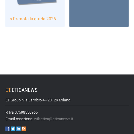
» Prenota la guida 2026
ET
.
ETICANEWS
ET.Group, Via Lambro 4 - 20129 Milano
P. Iva 07598550965
Email redazione:
wikietica@eticanews.it