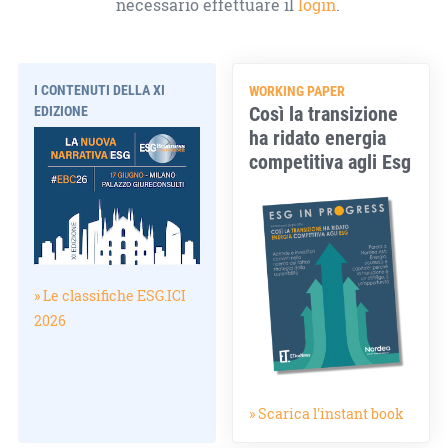
necessario effettuare il
login
.
I CONTENUTI DELLA XI
WORKING PAPER
Così la transizione
EDIZIONE
ha ridato energia
competitiva agli Esg
» Le classifiche ESG.ICI
2026
» Scarica l'instant book