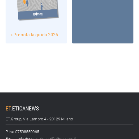
» Prenota la guida 2026
ET
.
ETICANEWS
ET.Group, Via Lambro 4 - 20129 Milano
P. Iva 07598550965
Email redazione:
wikietica@eticanews.it