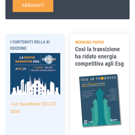
ABBONATI
I CONTENUTI DELLA XI
WORKING PAPER
Così la transizione
EDIZIONE
ha ridato energia
competitiva agli Esg
» Le classifiche ESG.ICI
2026