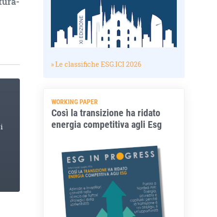
tura-
» Le classifiche ESG.ICI 2026
WORKING PAPER
Così la transizione ha ridato
energia competitiva agli Esg
i