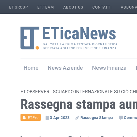
ET.GROUP
ET.TEAM
ABOUT US
CONTATTI
ABBONA
DAL 2011, LA PRIMA TESTATA GIORNALISTICA
DEDICATA AGLI ESG PER IMPRESE E FINANZA
Home
Aziende
Finanza
ET.OBSERVER - SGUARDO INTERNAZIONALE SU CIÒ-CH
Rassegna stampa au
3 Apr 2023
Rassegna Stampa
Comme
ET.Pro