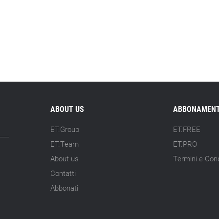
ABOUT US
ABBONAMENT
ET.Group
ET.FREE
ET.Team
ET.PRO
About us
Termini e Cond
Contatti
Abbonati