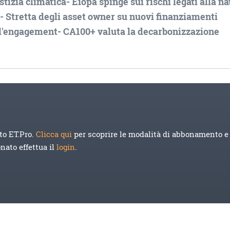
izia climatica- Eiopa spinge sui rischi legati alla na
- Stretta degli asset owner su nuovi finanziamenti
ull'engagement- CA100+ valuta la decarbonizzazione
to ET.Pro.
Clicca qui
per scoprire le modalità di abbonamento e 
onato effettua il
login
.