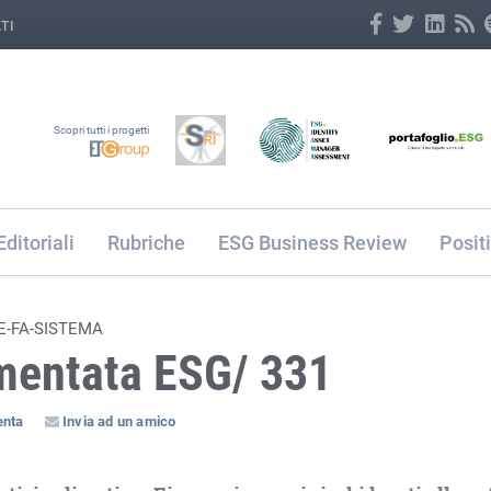
TI
Scopri tutti i progetti
Editoriali
Rubriche
ESG Business Review
Posit
E-FA-SISTEMA
mentata ESG/ 331
nta
Invia ad un amico