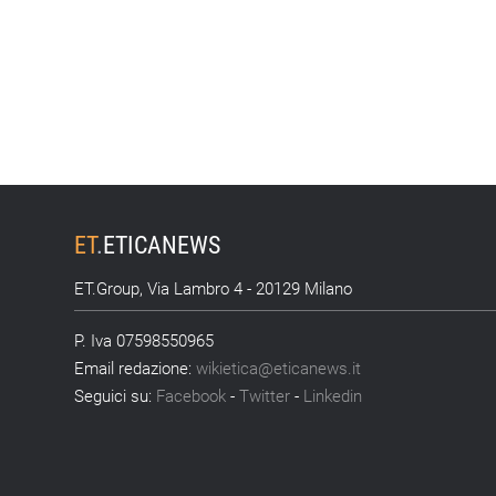
ET
.
ETICANEWS
ET.Group, Via Lambro 4 - 20129 Milano
P. Iva 07598550965
Email redazione:
wikietica@eticanews.it
Seguici su:
Facebook
-
Twitter
-
Linkedin