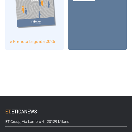
» Prenota la guida 2026
ET
.
ETICANEWS
ET.Group, Via Lambro 4 - 20129 Milano