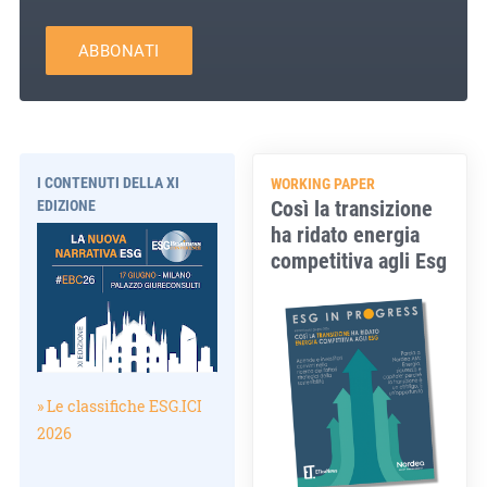
ABBONATI
I CONTENUTI DELLA XI
WORKING PAPER
Così la transizione
EDIZIONE
ha ridato energia
competitiva agli Esg
» Le classifiche ESG.ICI
2026