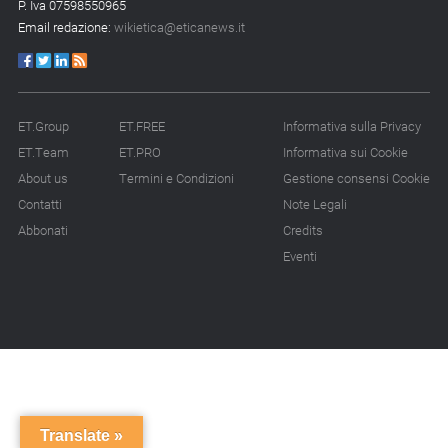
P. Iva 07598550965
Email redazione:
wikietica@eticanews.it
ET.Group
ET.FREE
Informativa sulla Privacy
ET.Team
ET.PRO
Informativa sui Cookie
About us
Termini e Condizioni
Gestione consensi Cookie
Contatti
Note Legali
Abbonati
Credits
Eventi
Translate »