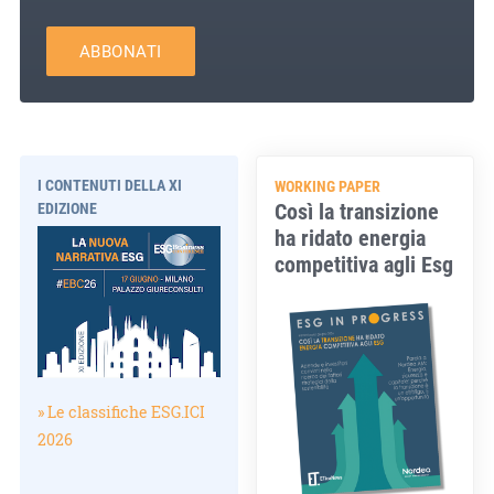
ABBONATI
I CONTENUTI DELLA XI
WORKING PAPER
Così la transizione
EDIZIONE
ha ridato energia
competitiva agli Esg
» Le classifiche ESG.ICI
2026