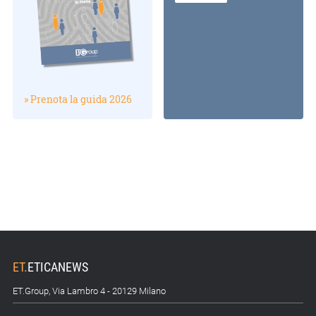
» Prenota la guida 2026
ET
.
ETICANEWS
ET.Group, Via Lambro 4 - 20129 Milano