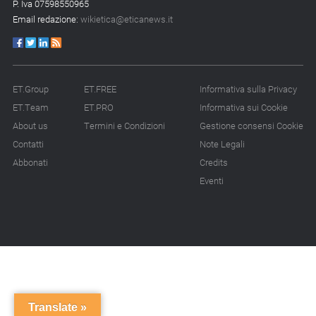
P. Iva 07598550965
Email redazione:
wikietica@eticanews.it
ET.Group
ET.FREE
Informativa sulla Privacy
ET.Team
ET.PRO
Informativa sui Cookie
About us
Termini e Condizioni
Gestione consensi Cookie
Contatti
Note Legali
Abbonati
Credits
Eventi
Translate »