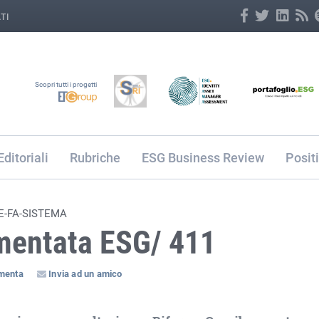
TI
Scopri tutti i progetti
Editoriali
Rubriche
ESG Business Review
Posit
E-FA-SISTEMA
mentata ESG/ 411
menta
Invia ad un amico