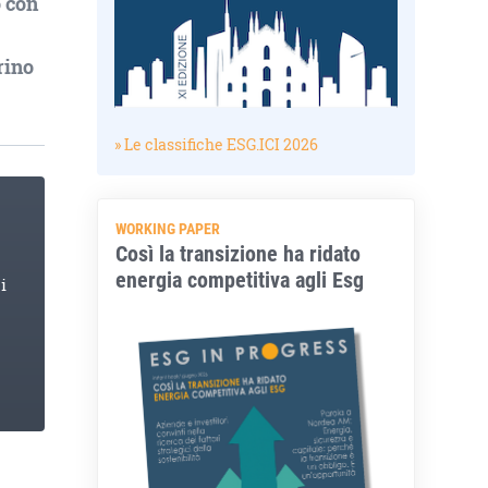
 con
rino
» Le classifiche ESG.ICI 2026
WORKING PAPER
Così la transizione ha ridato
energia competitiva agli Esg
i