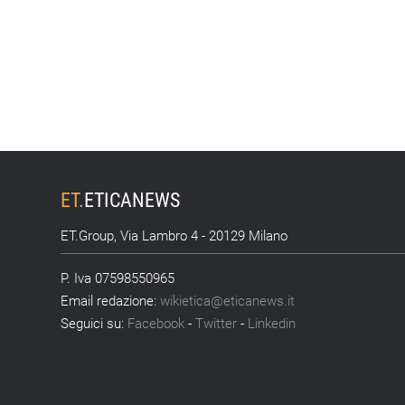
ET
.
ETICANEWS
ET.Group, Via Lambro 4 - 20129 Milano
P. Iva 07598550965
Email redazione:
wikietica@eticanews.it
Seguici su:
Facebook
-
Twitter
-
Linkedin