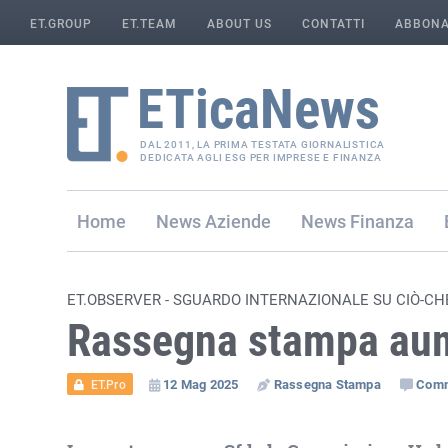
ET.GROUP
ET.TEAM
ABOUT US
CONTATTI
ABBONA
DAL 2011, LA PRIMA TESTATA GIORNALISTICA
DEDICATA AGLI ESG PER IMPRESE E FINANZA
Home
Aziende
Finanza
ET.OBSERVER - SGUARDO INTERNAZIONALE SU CIÒ-CH
Rassegna stampa au
12 Mag 2025
Rassegna Stampa
Com
ET.Pro