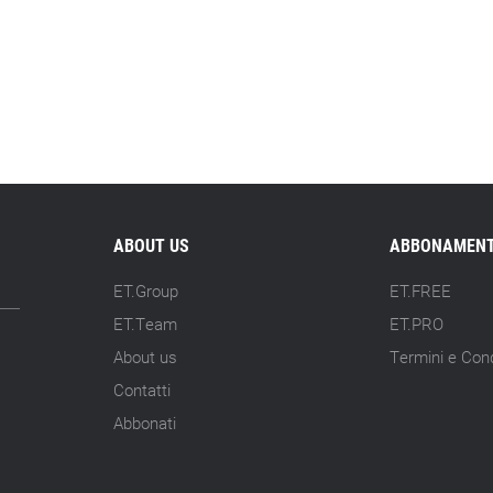
ABOUT US
ABBONAMENT
ET.Group
ET.FREE
ET.Team
ET.PRO
About us
Termini e Cond
Contatti
Abbonati