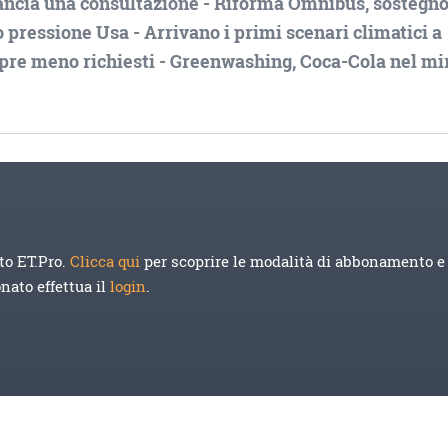
ancia una consultazione - Riforma Omnibus, sostegno
 pressione Usa - Arrivano i primi scenari climatici a
mpre meno richiesti - Greenwashing, Coca-Cola nel mi
to ET.Pro.
Clicca qui
per scoprire le modalità di abbonamento e 
onato effettua il
login
.