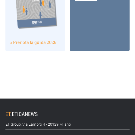
» Prenota la guida 2026
ET
.
ETICANEWS
ET.Group, Via Lambro 4 - 20129 Milano