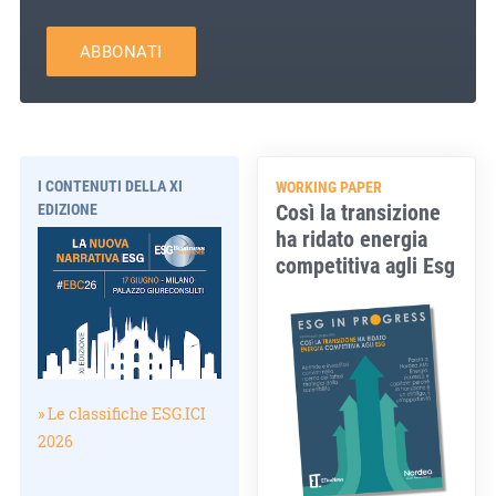
ABBONATI
I CONTENUTI DELLA XI
WORKING PAPER
Così la transizione
EDIZIONE
ha ridato energia
competitiva agli Esg
» Le classifiche ESG.ICI
2026