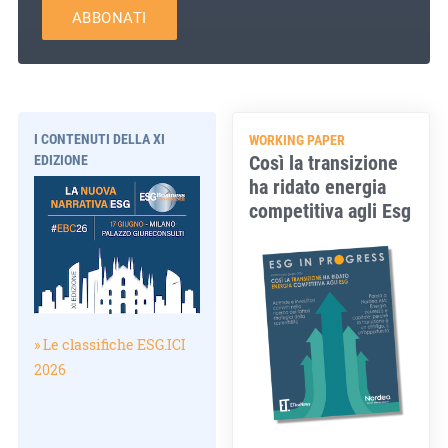
ABBONATI
I CONTENUTI DELLA XI
WORKING PAPER
Così la transizione
EDIZIONE
ha ridato energia
competitiva agli Esg
» Le classifiche ESG.ICI
2026