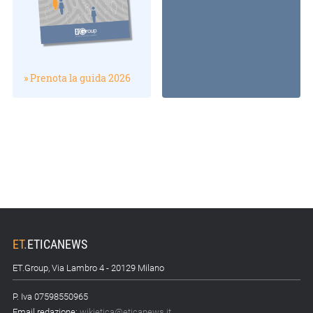
» Prenota la guida 2026
ET
.
ETICANEWS
ET.Group, Via Lambro 4 - 20129 Milano
P. Iva 07598550965
Email redazione:
wikietica@eticanews.it